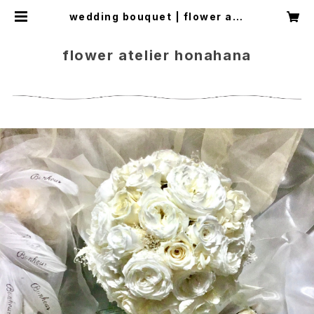
wedding bouquet | flower ate
lier honahana
flower atelier honahana