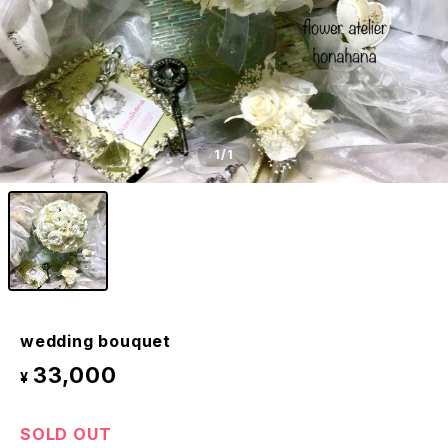
1
/1
wedding bouquet
33,000
¥
SOLD OUT