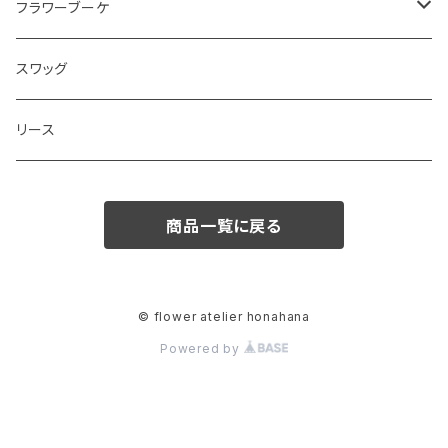
フラワーブーケ
和ブーケ
スワッグ
リース
商品一覧に戻る
© flower atelier honahana
Powered by