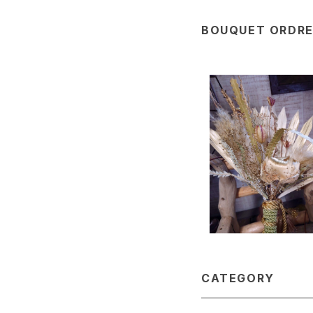
BOUQUET ORDRE 
和ブーケ
¥9,500
CATEGORY