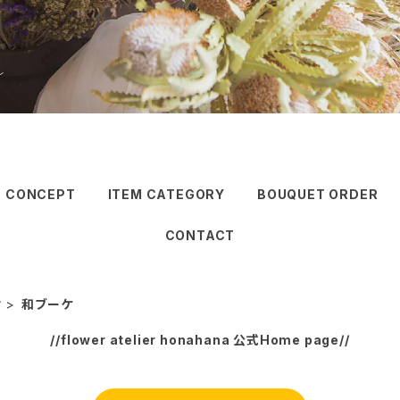
CONCEPT
ITEM CATEGORY
BOUQUET ORDER
CONTACT
ケ
和ブーケ
//flower atelier honahana 公式Home page//