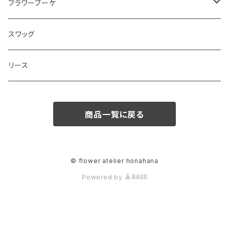
フラワーブーケ
和ブーケ
スワッグ
リース
商品一覧に戻る
© flower atelier honahana
Powered by