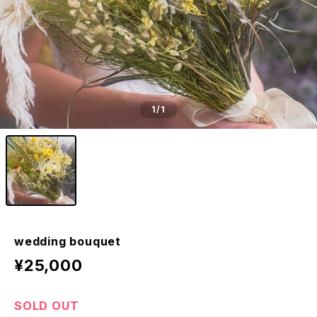
1
/1
wedding bouquet
¥25,000
SOLD OUT