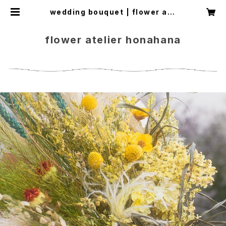
wedding bouquet | flower ate
lier honahana
flower atelier honahana