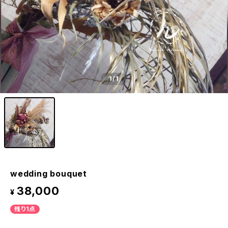
1
/1
wedding bouquet
38,000
¥
残り1点