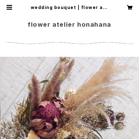
wedding bouquet | flower ate
lier honahana
flower atelier honahana