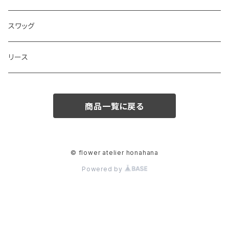
和ブーケ
スワッグ
リース
商品一覧に戻る
© flower atelier honahana
Powered by